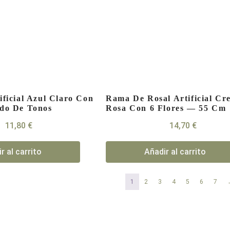
ificial Azul Claro Con
Rama De Rosal Artificial Cr
ido De Tonos
Rosa Con 6 Flores — 55 Cm
11,80
€
14,70
€
r al carrito
Añadir al carrito
1
2
3
4
5
6
7