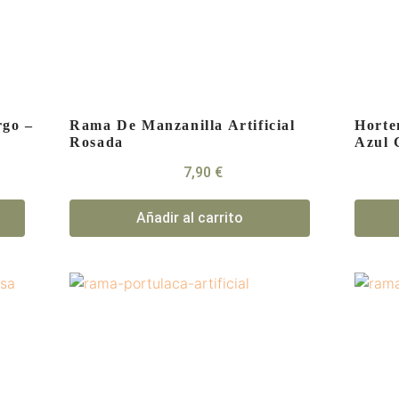
rgo –
Rama De Manzanilla Artificial
Horte
Rosada
Azul 
7,90
€
Añadir al carrito