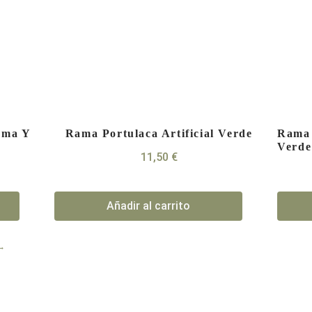
ema Y
Rama Portulaca Artificial Verde
Rama 
Verd
11,50
€
Añadir al carrito
→