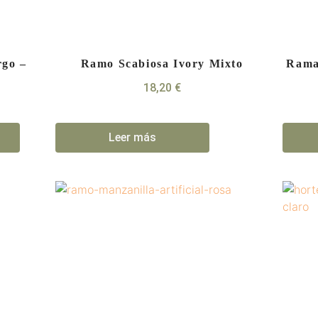
rgo –
Ramo Scabiosa Ivory Mixto
Rama
18,20
€
Leer más