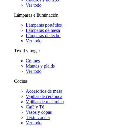
Ver todo
Lámparas e Iluminación
Lámparas portátiles
Lámparas de mesa
Lámparas de techo
Ver todo
Téxtil y hogar
Cojines
Mantas y plaids
Ver todo
Cocina
Accesorios de mesa
Vajillas de cerámica
Vajillas de melamina
Café y Té
Vasos y copas
Téxtil cocina
Ver todo