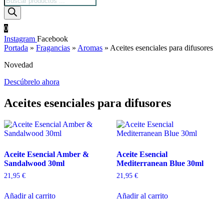
de
productos
0
Instagram
Facebook
Portada
»
Fragancias
»
Aromas
»
Aceites esenciales para difusores
Novedad
Descúbrelo ahora
Aceites esenciales para difusores
Aceite Esencial Amber &
Aceite Esencial
Sandalwood 30ml
Mediterranean Blue 30ml
21,95
€
21,95
€
Añadir al carrito
Añadir al carrito