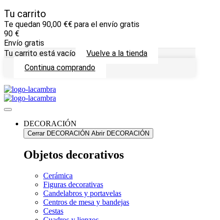
Tu carrito
Te quedan
90,00
€
€ para el envío gratis
90
€
Envío gratis
Tu carrito está vacío
Vuelve a la tienda
Continua comprando
Ir
al
contenido
DECORACIÓN
Cerrar DECORACIÓN
Abrir DECORACIÓN
Objetos decorativos
Cerámica
Figuras decorativas
Candelabros y portavelas
Centros de mesa y bandejas
Cestas
Cuadros y lienzos